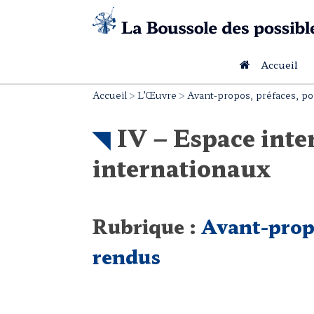
Skip
to
content
Accueil
Accueil
>
L’Œuvre
>
Avant-propos, préfaces, p
IV – Espace inte
internationaux
Rubrique :
Avant-propo
rendus