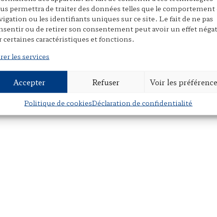
us permettra de traiter des données telles que le comportement
vigation ou les identifiants uniques sur ce site. Le fait de ne pas
nsentir ou de retirer son consentement peut avoir un effet négat
P
E
P
r certaines caractéristiques et fonctions.
r
m
a
i
a
r
rer les services
n
i
t
t
l
a
Accepter
Refuser
Voir les préférenc
g
e
Politique de cookies
Déclaration de confidentialité
r