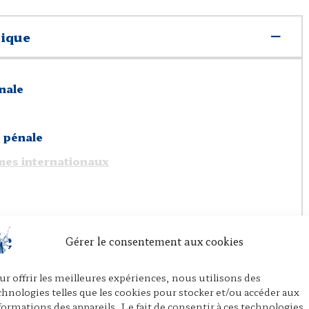
rique
énale
e pénale
imes internationaux
un
Gérer le consentement aux cookies
le
ur offrir les meilleures expériences, nous utilisons des
chnologies telles que les cookies pour stocker et/ou accéder aux
formations des appareils. Le fait de consentir à ces technologies