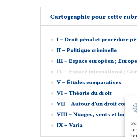
Cartographie pour cette rub
I – Droit pénal et procédure p
II – Politique criminelle
III – Espace européen ; Europ
IV – Espace international ; Cr
V – Études comparatives
VI – Théorie du droit
VII – Autour d’un droit comm
VIII – Nuages, vents et bousso
Po
IX – Varia
te
in