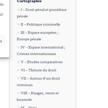
Cartographie
 de
I – Droit pénal et procédure
if
pénale
II – Politique criminelle
III – Espace européen ;
Europe pénale
es
IV – Espace international ;
Crimes internationaux
V – Études comparatives
VI – Théorie du droit
VII – Autour d’un droit
commun
VIII – Nuages, vents et
boussole
IX – Varia