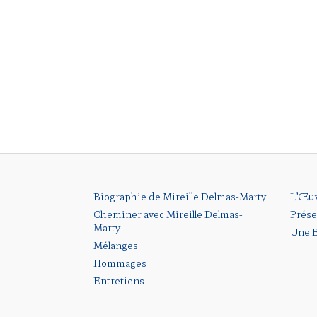
Biographie de Mireille Delmas-Marty
L’Œu
Cheminer avec Mireille Delmas-
Prése
Marty
Une B
Mélanges
Hommages
Entretiens