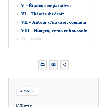
V – Études comparatives
VI – Théorie du droit
VII – Autour d’un droit commun
VIII – Nuages, vents et boussole
IX – Varia
P
E
P
r
m
a
i
a
r
n
i
t
t
l
a
◂
Retour
g
e
r
L’Œuvre