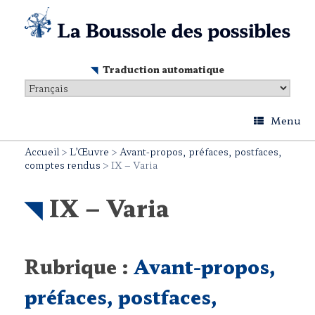
Skip
to
content
Traduction automatique
Menu
Accueil
>
L’Œuvre
>
Avant-propos, préfaces, postfaces,
comptes rendus
>
IX – Varia
IX – Varia
Rubrique :
Avant-propos,
préfaces, postfaces,