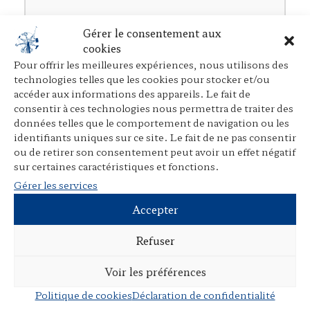
Présentation
Gérer le consentement aux
cookies
Rubriques
Pour offrir les meilleures expériences, nous utilisons des
technologies telles que les cookies pour stocker et/ou
Ouvrages individuels
accéder aux informations des appareils. Le fait de
Direction d’ouvrages collectifs
consentir à ces technologies nous permettra de traiter des
données telles que le comportement de navigation ou les
Participation à des ouvrages collectifs
identifiants uniques sur ce site. Le fait de ne pas consentir
Articles dans des revues juridiques
ou de retirer son consentement peut avoir un effet négatif
sur certaines caractéristiques et fonctions.
Avant-propos, préfaces, postfaces,
Gérer les services
comptes rendus
Accepter
Cours, colloques, conférences, tables
rondes
Refuser
Tribunes et articles divers
Voir les préférences
Autres publications
Politique de cookies
Déclaration de confidentialité
Documents en langue étrangère