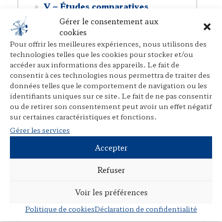
V – Études comparatives
Gérer le consentement aux
VI – Théorie du droit
cookies
VII – Autour d’un droit commun
Pour offrir les meilleures expériences, nous utilisons des
technologies telles que les cookies pour stocker et/ou
VIII – Nuages, vents et boussole
accéder aux informations des appareils. Le fait de
IX – Varia
consentir à ces technologies nous permettra de traiter des
données telles que le comportement de navigation ou les
identifiants uniques sur ce site. Le fait de ne pas consentir
ou de retirer son consentement peut avoir un effet négatif
sur certaines caractéristiques et fonctions.
P
E
P
Gérer les services
r
m
a
Accepter
i
a
r
n
i
t
Refuser
t
l
a
◂
Retour
g
Voir les préférences
e
Politique de cookies
Déclaration de confidentialité
r
L’Œuvre