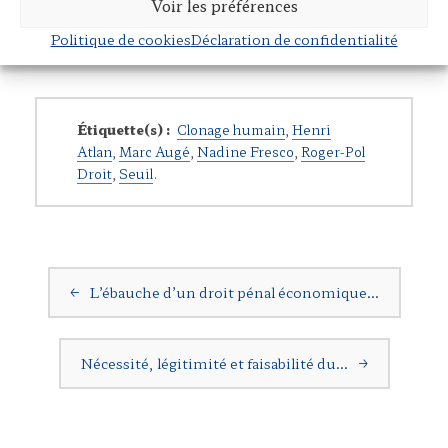
Voir les préférences
.
https://laboussoledespossibles.fr/?p=2834
Politique de cookies
Déclaration de confidentialité
Étiquette(s) :
Clonage humain
,
Henri
Atlan
,
Marc Augé
,
Nadine Fresco
,
Roger-Pol
Droit
,
Seuil
.
Navigation postale
←
L’ébauche d’un droit pénal économique…
Nécessité, légitimité et faisabilité du…
→