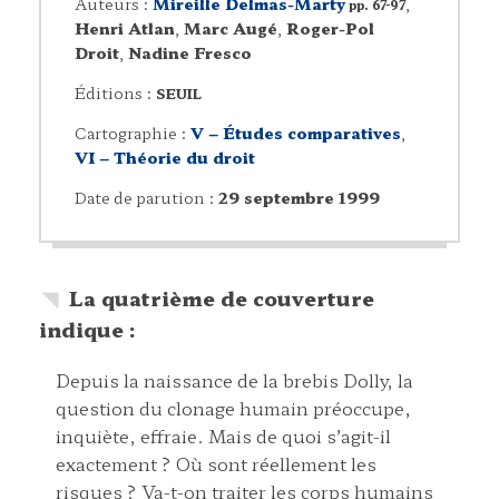
Auteurs :
Mireille Delmas-Marty
,
pp. 67-97
Henri Atlan
,
Marc Augé
,
Roger-Pol
Droit
,
Nadine Fresco
Éditions :
SEUIL
Cartographie :
V – Études comparatives
,
VI – Théorie du droit
Date de parution :
29 septembre 1999
La quatrième de couverture
indique :
Depuis la naissance de la brebis Dolly, la
question du clonage humain préoccupe,
inquiète, effraie. Mais de quoi s’agit-il
exactement ? Où sont réellement les
risques ? Va-t-on traiter les corps humains