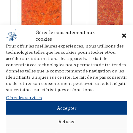
Gérer le consentement aux
cookies
Pour offrir les meilleures expériences, nous utilisons des
Clonage humain – Droits
Clonage humain – D
et sociétés – Étude
et sociétés – Étude
technologies telles que les cookies pour stocker et/ou
franco-chinoise III
franco-chinoise II
accéder aux informations des appareils. Le fait de
consentir à ces technologies nous permettra de traiter des
données telles que le comportement de navigation ou les
identifiants uniques sur ce site. Le fait de ne pas consentir
P
E
P
ou de retirer son consentement peut avoir un effet négatif
r
m
a
sur certaines caractéristiques et fonctions.
i
a
r
Gérer les services
n
i
t
t
l
a
Accepter
Pour citer ce texte :
Portanguen,
g
Antoine
. « Certitude et incertitudes du
Refuser
e
droit »,
La Boussole des possibles
, 2025.
r