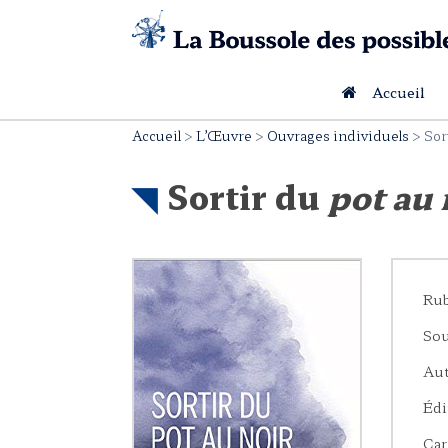
Skip
to
content
Accueil
Accueil
>
L’Œuvre
>
Ouvrages individuels
>
Sor
Sortir du
pot au 
Rub
Sou
Aut
Édi
Car