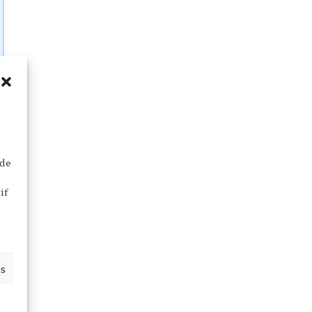
 de
if
es