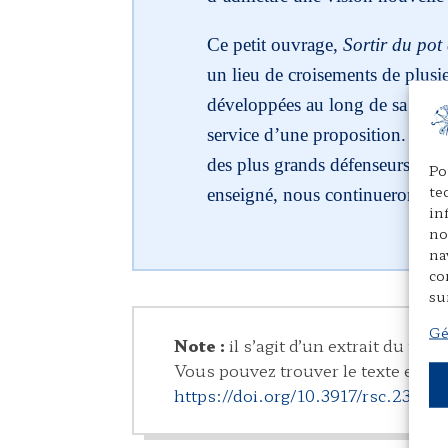
Ce petit ouvrage,
Sortir du po
un lieu de croisements de plusi
développées au long de sa carriè
service d’une proposition. Au s
des plus grands défenseurs de n
Po
te
enseigné, nous continuerons à 
in
no
na
co
su
Gé
Note :
il s’agit d’un extrait du tex
Vous pouvez trouver le texte en lib
https://doi.org/10.3917/rsc.2301.