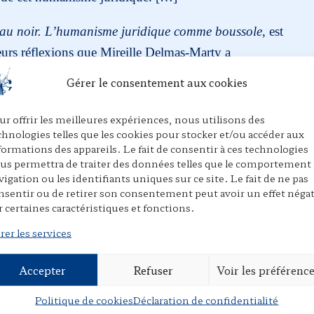
t au noir. L’humanisme juridique comme boussole
, est
eurs réflexions que Mireille Delmas-Marty a
re, où elle mobilise différentes idées et perceptions au
Gérer le consentement aux cookies
ervice de l’humanisme juridique dont elle a été l’un
otre temps et pour lequel, comme elle nous l’a
ur offrir les meilleures expériences, nous utilisons des
chnologies telles que les cookies pour stocker et/ou accéder aux
1
œuvrer.
formations des appareils. Le fait de consentir à ces technologies
us permettra de traiter des données telles que le comportement
vigation ou les identifiants uniques sur ce site. Le fait de ne pas
nsentir ou de retirer son consentement peut avoir un effet négat
r certaines caractéristiques et fonctions.
rer les services
te dont les notes de bas de pages ont été retirées.
re accès grâce au lien suivant :
Accepter
Refuser
Voir les préférenc
0043
.
Politique de cookies
Déclaration de confidentialité