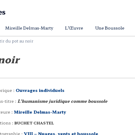
Mireille Delmas-Marty
L’Œuvre
Une Boussole
tir du pot au noir
noir
rique :
Ouvrages individuels
s-titre :
L’humanisme juridique comme boussole
eure :
Mireille Delmas-Marty
tions :
BUCHET CHASTEL
tographie :
VIII – Nuages, vents et boussole