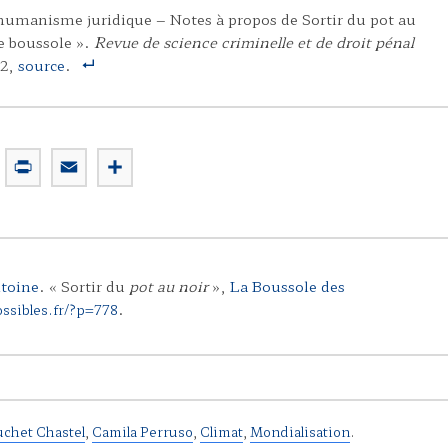
humanisme juridique – Notes à propos de Sortir du pot au
 boussole ».
Revue de science criminelle et de droit pénal
52,
source
.
P
E
P
r
m
a
i
a
r
n
i
t
t
l
a
toine
. « Sortir du
pot au noir
»,
La Boussole des
g
.
e
ossibles.fr/?p=778
r
chet Chastel
,
Camila Perruso
,
Climat
,
Mondialisation
.