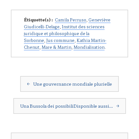
Étiquette(s) :
Camila Perruso
,
Geneviève
Giudicelli-Delage
,
Institut des sciences
juridique et philosophique de la
Sorbonne
,
Jus commune
,
Kathia Martin-
Chenut
,
Mare & Martin
,
Mondialisation
.
Navigation postale
←
Une gouvernance mondiale plurielle
Una Bussola dei possibiliDisponible aussi…
→