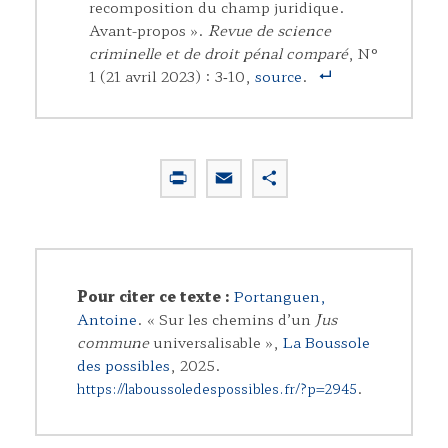
recomposition du champ juridique.
Avant-propos ».
Revue de science
criminelle et de droit pénal comparé
, N°
1 (21 avril 2023) : 3‑10,
source
.
P
E
P
r
m
a
i
a
r
n
i
t
t
l
a
Pour citer ce texte :
Portanguen,
g
Antoine
. « Sur les chemins d’un
Jus
e
commune
universalisable »,
La Boussole
r
des possibles
, 2025.
.
https://laboussoledespossibles.fr/?p=2945