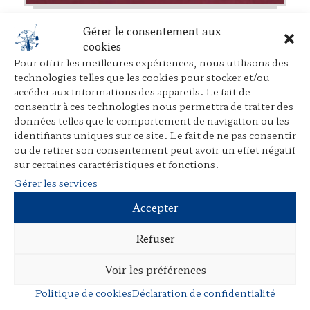
Les conditions de rationalité d’une
Gérer le consentement aux
dépénalisation partielle du droit pénal de
cookies
l’entreprise
Pour offrir les meilleures expériences, nous utilisons des
Dans
Bilan et perspectives de droit pénal de l’entreprise
,
technologies telles que les cookies pour stocker et/ou
Economica
, 1990
accéder aux informations des appareils. Le fait de
consentir à ces technologies nous permettra de traiter des
données telles que le comportement de navigation ou les
identifiants uniques sur ce site. Le fait de ne pas consentir
ou de retirer son consentement peut avoir un effet négatif
sur certaines caractéristiques et fonctions.
Gérer les services
Accepter
Refuser
Voir les préférences
Politique de cookies
Déclaration de confidentialité