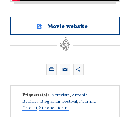
Movie website
P
E
P
r
m
a
i
a
r
n
i
t
Étiquette(s) :
Altravista
,
Antonio
t
l
a
Benincà
,
Biografilm
,
Festival
,
Flaminia
g
Cardini
,
Simone Pierini
.
e
r