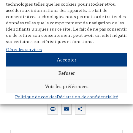
Vers une cinétique
Post-scriptum sur l
technologies telles que les cookies pour stocker et/ou
juridique. D’une
forces imaginantes
accéder aux informations des appareils. Le fait de
approche statique à une
droit
consentir à ces technologies nous permettra de traiter des
approche dynamique de
données telles que le comportement de navigation ou les
l’ordre juridique
identifiants uniques sur ce site. Le fait de ne pas consentir
ou de retirer son consentement peut avoir un effet négatif
sur certaines caractéristiques et fonctions.
Gérer les services
« Lire le droit. Langue, texte, cognition
Accepter
Danièle Bourcier et Pierre Mackay (dir.),
1992 (coll. Droit et Société, 3) ».
Droit et
Refuser
société
, N° 25 (1993) : 582,
source
.
Voir les préférences
Politique de cookies
Déclaration de confidentialité
P
E
P
r
m
a
i
a
r
n
i
t