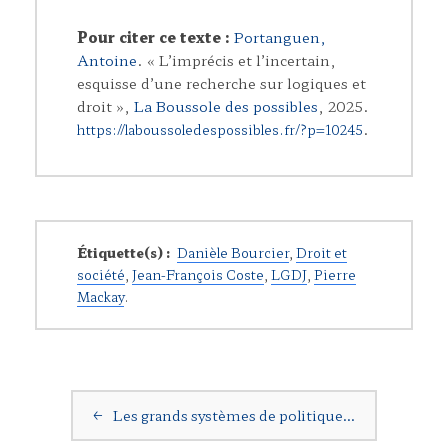
t
l
a
Pour citer ce texte :
Portanguen,
g
Antoine
. « L’imprécis et l’incertain,
e
esquisse d’une recherche sur logiques et
r
droit »,
La Boussole des possibles
, 2025.
.
https://laboussoledespossibles.fr/?p=10245
Étiquette(s) :
Danièle Bourcier
,
Droit et
société
,
Jean-François Coste
,
LGDJ
,
Pierre
Mackay
.
Navigation postale
←
Les grands systèmes de politique…