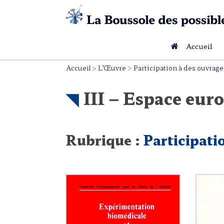
Skip
to
content
Accueil
Accueil
>
L’Œuvre
>
Participation à des ouvrages
III – Espace eur
Rubrique :
Participati