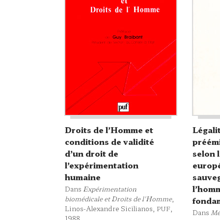
Droits de l’Homme et
Légali
conditions de validité
préémi
d’un droit de
selon 
l’expérimentation
europ
humaine
sauveg
l’homm
Dans
Expérimentation
biomédicale et Droits de l'Homme
,
fonda
Linos-Alexandre Sicilianos,
,
PUF
Dans
Mé
1988