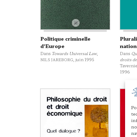
Politique criminelle
Plural
d’Europe
nation
Dans
Towards Universal Law
,
Dans
Qu
, juin 1995
droits d
NILS JAREBORG
Tavernie
1996
Po
te
in
no
na