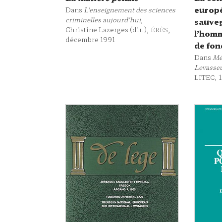
europ
Dans
L'enseignement des sciences
criminelles aujourd'hui
,
sauveg
Christine Lazerges (dir.),
,
ÉRÈS
l’homm
décembre 1991
de fon
Dans
Mé
Levasseu
, 
LITEC