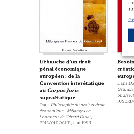
co
su
Gé
L’ébauche d’un droit
Besoin
pénal économique
créati
européen : de la
europ
Convention interétatique
Dans
Da
Grundla
au
Corpus Juris
Strafrec
supraétatique
IUSCRI
Dans
Philosophie du droit et droit
économique - Mélanges en
l'honneur de Gérard Farjat
,
, mai 1999
FRISON ROCHE