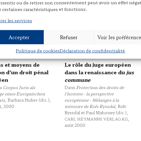
nsentir ou de retirer son consentement peut avoir un effet négat
r certaines caractéristiques et fonctions.
rer les services
Accepter
Refuser
Voir les préférenc
Politique de cookies
Déclaration de confidentialité
s et moyens de
Le rôle du juge européen
on d’un droit pénal
dans la renaissance du
jus
éen
commune
s Corpus Juris als
Dans
Protection des droits de
ge eines Europaïschen
l'homme : la perspective
hts
, Barbara Huber (dir.),
européenne - Mélanges à la
, 2000
mémoire de Rolv Ryssdal
, Rolv
M
Ryssdal et Paul Mahoney (dir.),
,
CARL HEYMANNS VERLAG KG
août 2000