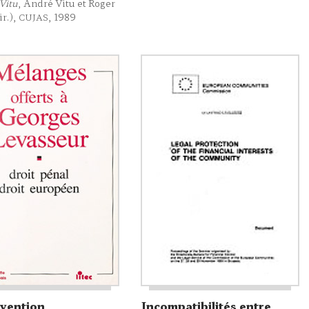
Vitu
, André Vitu et Roger
ir.),
, 1989
CUJAS
nvention
Incompatibilités entre