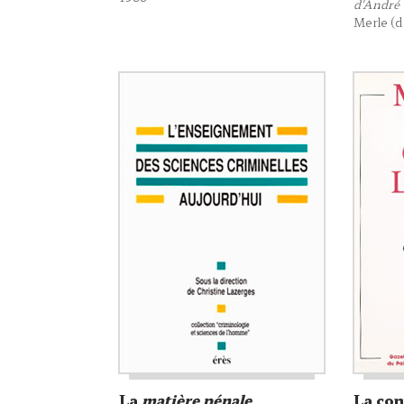
d'André 
Merle (d
La
matière pénale
La co