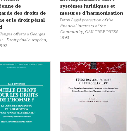
éenne de
systèmes juridiques et
arde des droits de
mesures d’harmonisation
e et le droit pénal
Dans
Legal protection of the
financial interests of the
d
Community
,
,
OAK TREE PRESS
langes offerts à Georges
1993
r - Droit pénal européen
,
1992