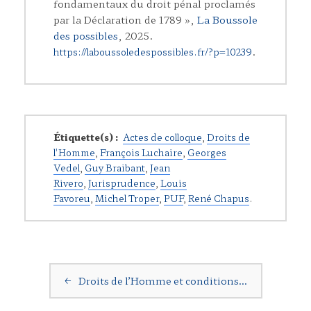
fondamentaux du droit pénal proclamés
par la Déclaration de 1789 »,
La Boussole
des possibles
, 2025.
.
https://laboussoledespossibles.fr/?p=10239
Étiquette(s) :
Actes de colloque
,
Droits de
l'Homme
,
François Luchaire
,
Georges
Vedel
,
Guy Braibant
,
Jean
Rivero
,
Jurisprudence
,
Louis
Favoreu
,
Michel Troper
,
PUF
,
René Chapus
.
Navigation postale
←
Droits de l’Homme et conditions…