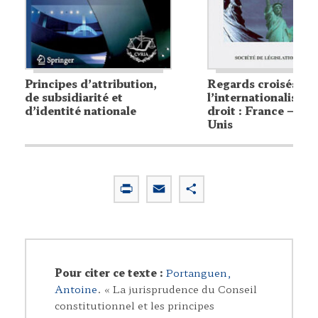
Principes d’attribution,
Regards croisés sur
de subsidiarité et
l’internationalisati
d’identité nationale
droit : France – Éta
Unis
P
E
P
r
m
a
i
a
r
n
i
t
t
l
a
Pour citer ce texte :
Portanguen,
g
Antoine
. « La jurisprudence du Conseil
e
constitutionnel et les principes
r