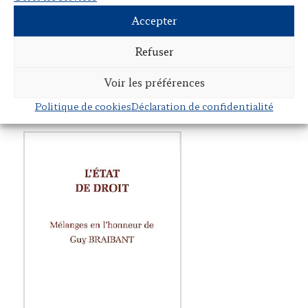
Accepter
Du procès pénal (cinq critiques et cinq
Refuser
propositions)
Dans
La justice pénale en France
, Jean Foyer,
PALAIS
Voir les préférences
, 1996
DE L'INSTITUT
Politique de cookies
Déclaration de confidentialité