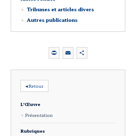
Tribunes et articles divers
Autres publications
P
E
P
r
m
a
i
a
r
n
i
t
t
l
a
◂
Retour
g
e
r
L’Œuvre
Présentation
Rubriques